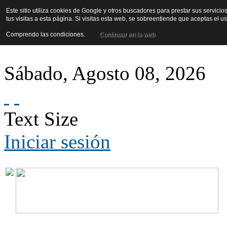
Este sitio utiliza cookies de Google y otros buscadores para prestar sus servicio
tus visitas a esta página. Si visitas esta web, se sobreentiende que aceptas el 
Comprendo las condiciones.
Continuar en la web
Sábado
,
Agosto
08
,
2026
Text Size
Iniciar sesión