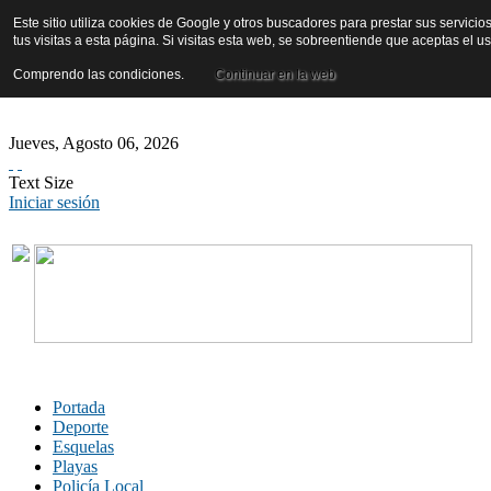
Este sitio utiliza cookies de Google y otros buscadores para prestar sus servicio
tus visitas a esta página. Si visitas esta web, se sobreentiende que aceptas el 
Comprendo las condiciones.
Continuar en la web
Jueves
,
Agosto
06
,
2026
Text Size
Iniciar sesión
Portada
Deporte
Esquelas
Playas
Policía Local