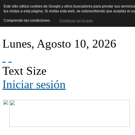
Este sitio utiliza cookies de Google y otros buscadores para prestar sus servicio
tus visitas a esta página. Si visitas esta web, se sobreentiende que aceptas el 
Comprendo las condiciones.
Continuar en la web
Lunes
,
Agosto
10
,
2026
Text Size
Iniciar sesión