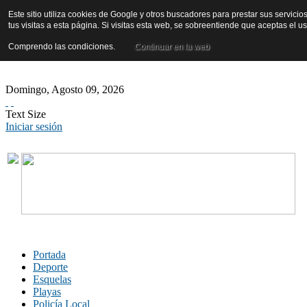
Este sitio utiliza cookies de Google y otros buscadores para prestar sus servicio
tus visitas a esta página. Si visitas esta web, se sobreentiende que aceptas el 
Comprendo las condiciones.
Continuar en la web
Domingo
,
Agosto
09
,
2026
Text Size
Iniciar sesión
Portada
Deporte
Esquelas
Playas
Policía Local