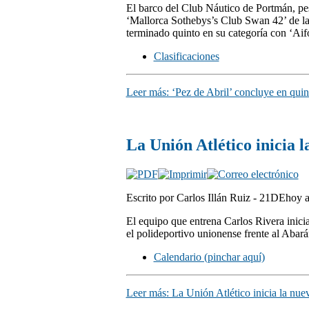
El barco del Club Náutico de Portmán, pese
‘Mallorca Sothebys’s Club Swan 42’ de la g
terminado quinto en su categoría con ‘Aif
Clasificaciones
Leer más: ‘Pez de Abril’ concluye en quin
La Unión Atlético inicia
Escrito por Carlos Illán Ruiz - 21DEhoy
El equipo que entrena Carlos Rivera inici
el polideportivo unionense frente al Abarán
Calendario (pinchar aquí)
Leer más: La Unión Atlético inicia la nu