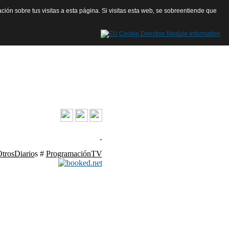
ación sobre tus visitas a esta página. Si visitas esta web, se sobreentiende que
contacto@launiondehoy.com
trosDiario
s #
ProgramaciónTV