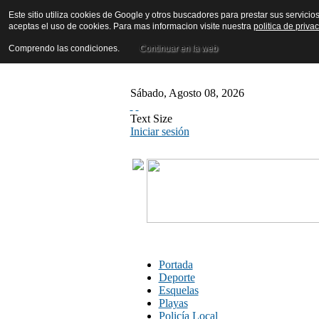
Este sitio utiliza cookies de Google y otros buscadores para prestar sus servicio
aceptas el uso de cookies. Para mas informacion visite nuestra
politica de priva
Comprendo las condiciones.
Continuar en la web
Sábado
,
Agosto
08
,
2026
Text Size
Iniciar sesión
Portada
Deporte
Esquelas
Playas
Policía Local