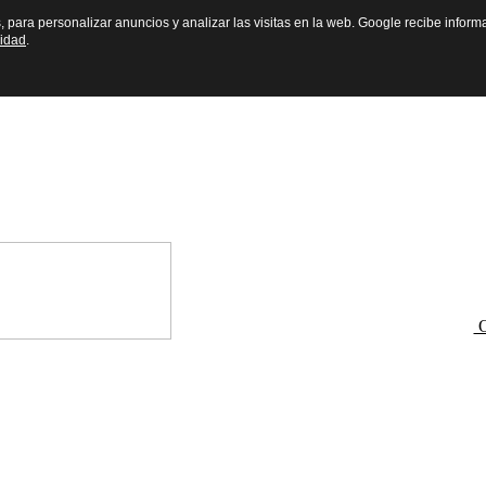
s, para personalizar anuncios y analizar las visitas en la web. Google recibe inform
cidad
.
O