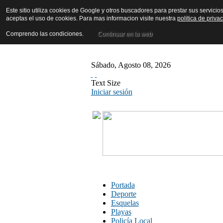
Este sitio utiliza cookies de Google y otros buscadores para prestar sus servicio
aceptas el uso de cookies. Para mas informacion visite nuestra
politica de priva
Comprendo las condiciones.
Continuar en la web
Sábado
,
Agosto
08
,
2026
Text Size
Iniciar sesión
Portada
Deporte
Esquelas
Playas
Policía Local