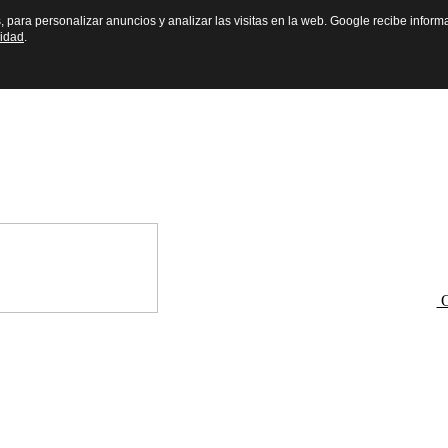
s, para personalizar anuncios y analizar las visitas en la web. Google recibe inform
cidad
.
O