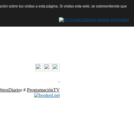
ación sobre tus visitas a esta página. Si visitas esta web, se sobreentiende que
contacto@launiondehoy.com
trosDiario
s #
ProgramaciónTV