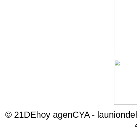
© 21DEhoy agenCYA - launiond