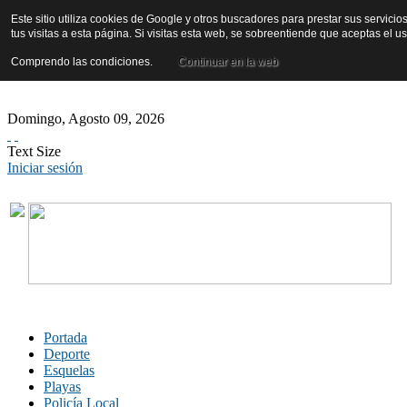
Este sitio utiliza cookies de Google y otros buscadores para prestar sus servicio
tus visitas a esta página. Si visitas esta web, se sobreentiende que aceptas el 
Comprendo las condiciones.
Continuar en la web
Domingo
,
Agosto
09
,
2026
Text Size
Iniciar sesión
Portada
Deporte
Esquelas
Playas
Policía Local