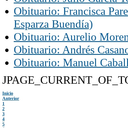
Obituario: Francisca Par
Esparza Buendía)
Obituario: Aurelio More
Obituario: Andrés Casan
Obituario: Manuel Caball
JPAGE_CURRENT_OF_T
Inicio
Anterior
1
2
3
4
5