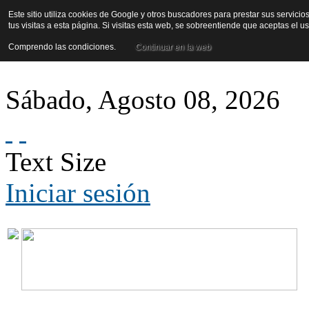
Este sitio utiliza cookies de Google y otros buscadores para prestar sus servicio
tus visitas a esta página. Si visitas esta web, se sobreentiende que aceptas el 
Comprendo las condiciones.
Continuar en la web
Sábado
,
Agosto
08
,
2026
Text Size
Iniciar sesión