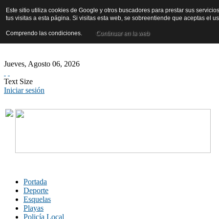
Este sitio utiliza cookies de Google y otros buscadores para prestar sus servicio
tus visitas a esta página. Si visitas esta web, se sobreentiende que aceptas el 
Comprendo las condiciones.
Continuar en la web
Jueves
,
Agosto
06
,
2026
Text Size
Iniciar sesión
Portada
Deporte
Esquelas
Playas
Policía Local