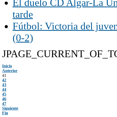
El duelo CD Algar-La Uni
tarde
Fútbol: Victoria del juve
(0-2)
JPAGE_CURRENT_OF_T
Inicio
Anterior
41
42
43
44
45
46
47
Siguiente
Fin