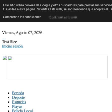
Este sitio utiliza cookies de Google y otros buscadores para prestar sus servicio
tus visitas a esta página. Si visitas esta web, se sobreentiende que aceptas el 
Comprendo las condiciones.
Continuar en la web
Viernes
,
Agosto
07
,
2026
Text Size
Iniciar sesión
Portada
Deporte
Esquelas
Playas
Policía Local