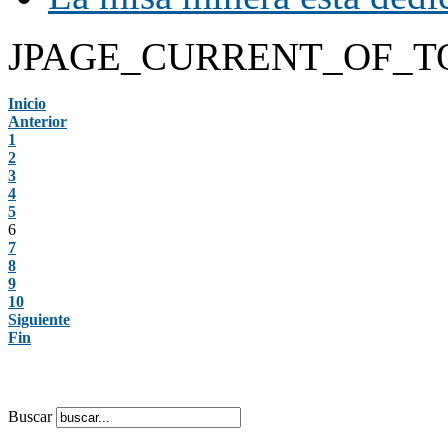
JPAGE_CURRENT_OF_T
Inicio
Anterior
1
2
3
4
5
6
7
8
9
10
Siguiente
Fin
Buscar