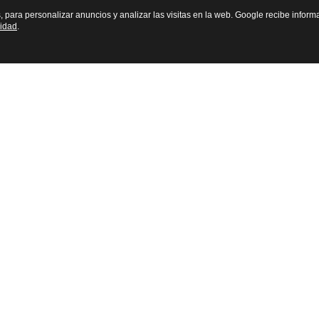
s, para personalizar anuncios y analizar las visitas en la web. Google recibe inform
cidad
.