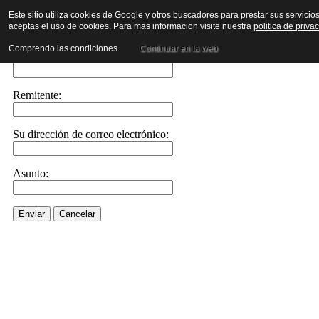
Este sitio utiliza cookies de Google y otros buscadores para prestar sus servicio
aceptas el uso de cookies. Para mas informacion visite nuestra
politica de priva
Envíe este enlace a un amigo por correo electrónico
Comprendo las condiciones.
Continuar en la web
Enviar correo electrónico a::
Remitente:
Su dirección de correo electrónico:
Asunto:
Enviar
Cancelar