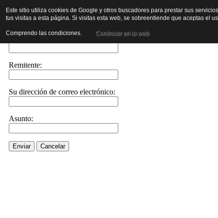
Este sitio utiliza cookies de Google y otros buscadores para prestar sus servicio
tus visitas a esta página. Si visitas esta web, se sobreentiende que aceptas el 
Envíe este enlace a un amigo por correo electrónico
Comprendo las condiciones.
Continuar en la web
Enviar correo electrónico a::
Remitente:
Su dirección de correo electrónico:
Asunto:
Enviar
Cancelar