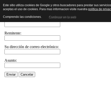
Este sitio utiliza cookies de Google y otros buscadores para prestar sus servicio
aceptas el uso de cookies. Para mas informacion visite nuestra
politica de priva
Envíe este enlace a un amigo por correo electrónico
Comprendo las condiciones.
Continuar en la web
Enviar correo electrónico a::
Remitente:
Su dirección de correo electrónico:
Asunto:
Enviar
Cancelar