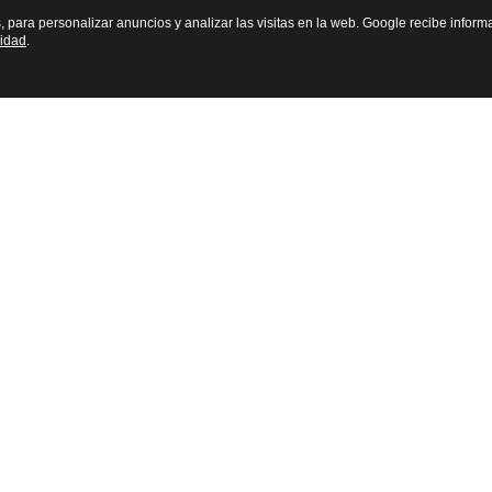
s, para personalizar anuncios y analizar las visitas en la web. Google recibe inform
cidad
.