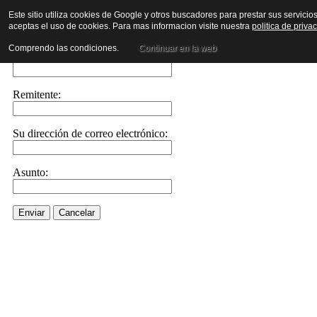
Este sitio utiliza cookies de Google y otros buscadores para prestar sus servicio
aceptas el uso de cookies. Para mas informacion visite nuestra
politica de priva
Envíe este enlace a un amigo por correo electrónico
Comprendo las condiciones.
Continuar en la web
Enviar correo electrónico a::
Remitente:
Su dirección de correo electrónico:
Asunto:
Enviar
Cancelar