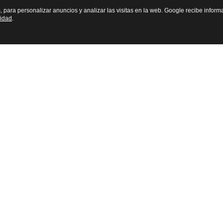
s, para personalizar anuncios y analizar las visitas en la web. Google recibe inform
cidad
.