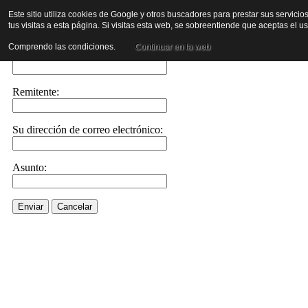
Este sitio utiliza cookies de Google y otros buscadores para prestar sus servicio
tus visitas a esta página. Si visitas esta web, se sobreentiende que aceptas el 
Envíe este enlace a un amigo por correo electrónico
Comprendo las condiciones.
Continuar en la web
Enviar correo electrónico a::
Remitente:
Su dirección de correo electrónico:
Asunto:
Enviar
Cancelar