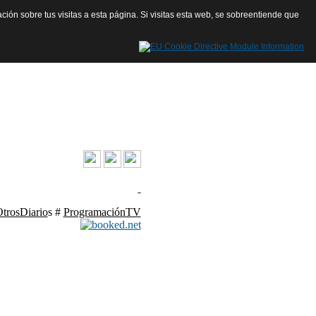
ación sobre tus visitas a esta página. Si visitas esta web, se sobreentiende que
contacto@launiondehoy.com
trosDiario
s #
ProgramaciónTV