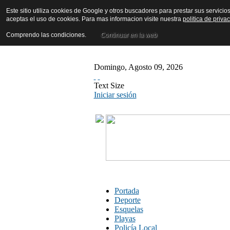
Este sitio utiliza cookies de Google y otros buscadores para prestar sus servicio
aceptas el uso de cookies. Para mas informacion visite nuestra
politica de priva
Comprendo las condiciones.
Continuar en la web
Domingo
,
Agosto
09
,
2026
Text Size
Iniciar sesión
Portada
Deporte
Esquelas
Playas
Policía Local