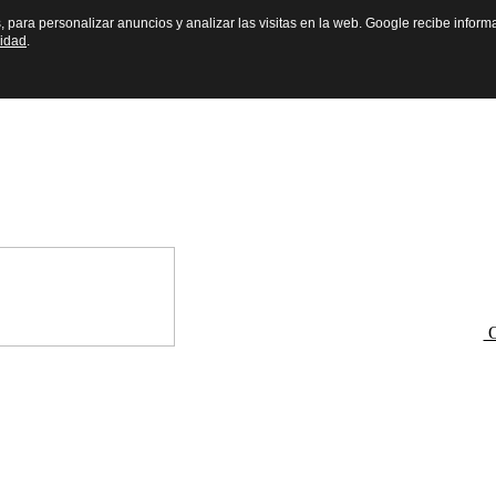
s, para personalizar anuncios y analizar las visitas en la web. Google recibe inform
cidad
.
O