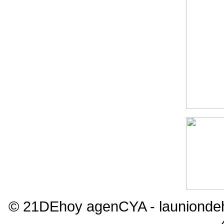
© 21DEhoy agenCYA - launiond