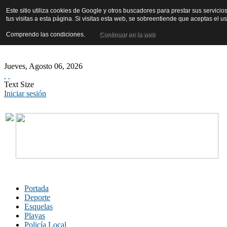
Este sitio utiliza cookies de Google y otros buscadores para prestar sus servicio
tus visitas a esta página. Si visitas esta web, se sobreentiende que aceptas el 
Comprendo las condiciones.
Continuar en la web
Jueves
,
Agosto
06
,
2026
Text Size
Iniciar sesión
Portada
Deporte
Esquelas
Playas
Policía Local