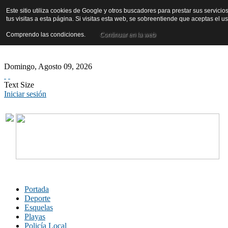
Este sitio utiliza cookies de Google y otros buscadores para prestar sus servicio
tus visitas a esta página. Si visitas esta web, se sobreentiende que aceptas el 
Comprendo las condiciones.
Continuar en la web
Domingo
,
Agosto
09
,
2026
Text Size
Iniciar sesión
Portada
Deporte
Esquelas
Playas
Policía Local