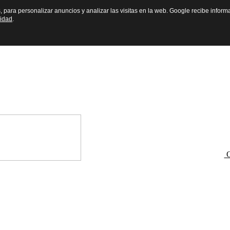
s, para personalizar anuncios y analizar las visitas en la web. Google recibe inform
cidad
.
O