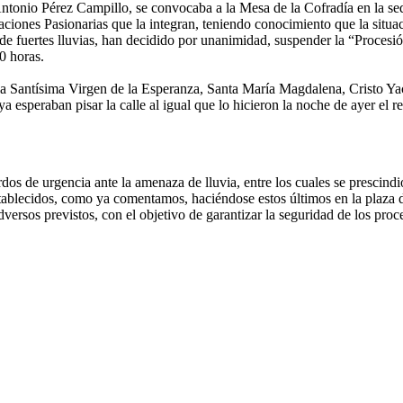
ntonio Pérez Campillo, se convocaba a la Mesa de la Cofradía en la s
aciones Pasionarias que la integran, teniendo conocimiento que la situa
n de fuertes lluvias, han decidido por unanimidad, suspender la “Proces
0 horas.
la Santísima Virgen de la Esperanza, Santa María Magdalena, Cristo Ya
 esperaban pisar la calle al igual que lo hicieron la noche de ayer el re
os de urgencia ante la amenaza de lluvia, entre los cuales se prescindi
tablecidos, como ya comentamos, haciéndose estos últimos en la plaza de 
versos previstos, con el objetivo de garantizar la seguridad de los proce