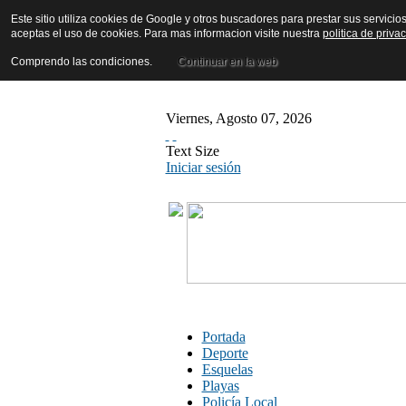
Este sitio utiliza cookies de Google y otros buscadores para prestar sus servicio
aceptas el uso de cookies. Para mas informacion visite nuestra
politica de priva
Comprendo las condiciones.
Continuar en la web
Viernes
,
Agosto
07
,
2026
Text Size
Iniciar sesión
Portada
Deporte
Esquelas
Playas
Policía Local