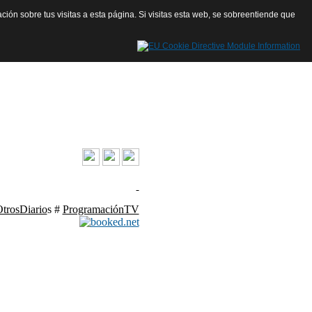
ación sobre tus visitas a esta página. Si visitas esta web, se sobreentiende que
contacto@launiondehoy.com
trosDiario
s #
ProgramaciónTV