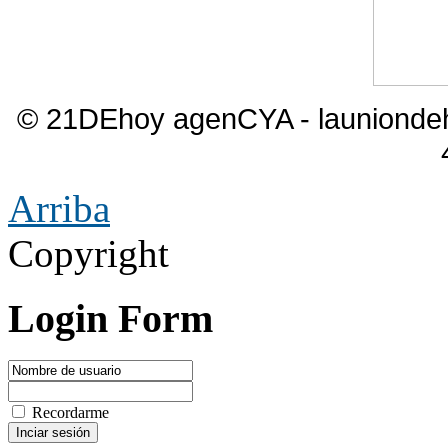
© 21DEhoy agenCYA - launiond
Arriba
Copyright
Login Form
Recordarme