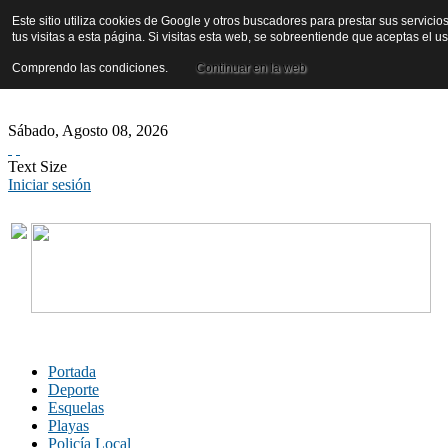
Este sitio utiliza cookies de Google y otros buscadores para prestar sus servicio
tus visitas a esta página. Si visitas esta web, se sobreentiende que aceptas el 
Comprendo las condiciones.
Continuar en la web
Sábado
,
Agosto
08
,
2026
Text Size
Iniciar sesión
Portada
Deporte
Esquelas
Playas
Policía Local