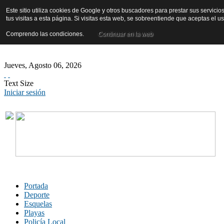
Este sitio utiliza cookies de Google y otros buscadores para prestar sus servicio
tus visitas a esta página. Si visitas esta web, se sobreentiende que aceptas el 
Comprendo las condiciones.
Continuar en la web
Jueves
,
Agosto
06
,
2026
Text Size
Iniciar sesión
Portada
Deporte
Esquelas
Playas
Policía Local