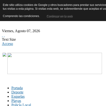
Este sitio utiliza cookies de Google y otros buscadores para prestar sus servicio
tus visitas a esta página. Si visitas esta web, se sobreentiende que aceptas el 
Comprendo las condiciones.
Continuar en la web
Viernes
,
Agosto
07
,
2026
Text Size
Acceso
Portada
Deporte
Esquelas
Playas
Policía Local