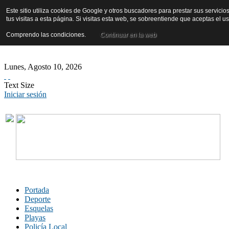
Este sitio utiliza cookies de Google y otros buscadores para prestar sus servicio
tus visitas a esta página. Si visitas esta web, se sobreentiende que aceptas el 
Comprendo las condiciones.
Continuar en la web
Lunes
,
Agosto
10
,
2026
Text Size
Iniciar sesión
Portada
Deporte
Esquelas
Playas
Policía Local