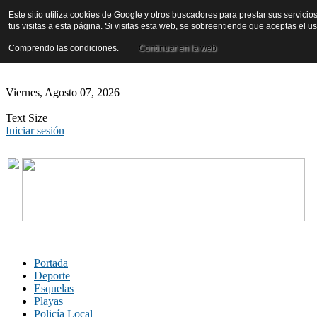
Este sitio utiliza cookies de Google y otros buscadores para prestar sus servicio
tus visitas a esta página. Si visitas esta web, se sobreentiende que aceptas el 
Comprendo las condiciones.
Continuar en la web
Viernes
,
Agosto
07
,
2026
Text Size
Iniciar sesión
Portada
Deporte
Esquelas
Playas
Policía Local