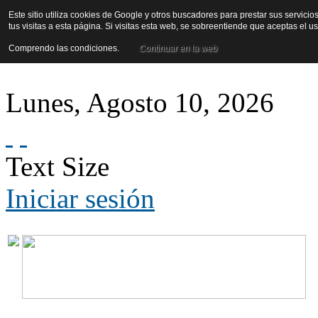
Este sitio utiliza cookies de Google y otros buscadores para prestar sus servicio
tus visitas a esta página. Si visitas esta web, se sobreentiende que aceptas el 
Comprendo las condiciones.
Continuar en la web
Lunes
,
Agosto
10
,
2026
Text Size
Iniciar sesión