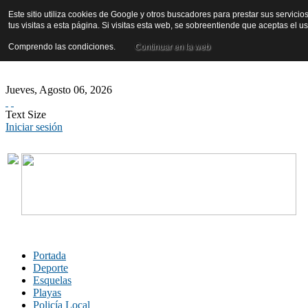
Este sitio utiliza cookies de Google y otros buscadores para prestar sus servicio
tus visitas a esta página. Si visitas esta web, se sobreentiende que aceptas el 
Comprendo las condiciones.
Continuar en la web
Jueves
,
Agosto
06
,
2026
Text Size
Iniciar sesión
Portada
Deporte
Esquelas
Playas
Policía Local