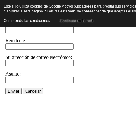
Este sitio utiliza cookies de Google y otros buscadores para prestar sus servicio
tus visitas a esta página. Si visitas esta web, se sobreentiende que aceptas el 
Envíe este enlace a un amigo por correo electrónico
Comprendo las condiciones.
Continuar en la web
Enviar correo electrónico a::
Remitente:
Su dirección de correo electrónico:
Asunto:
Enviar
Cancelar