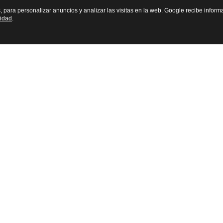
s, para personalizar anuncios y analizar las visitas en la web. Google recibe inform
cidad
.