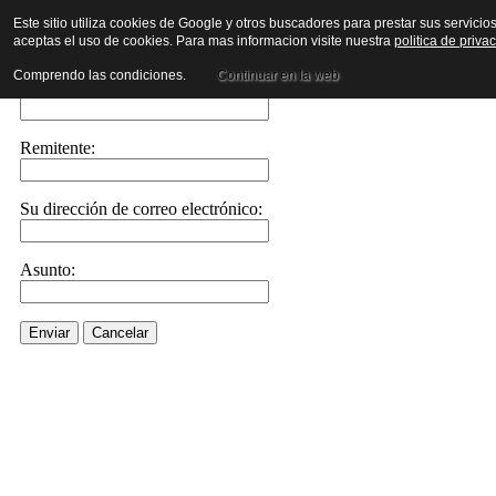
Este sitio utiliza cookies de Google y otros buscadores para prestar sus servicio
aceptas el uso de cookies. Para mas informacion visite nuestra
politica de priva
Envíe este enlace a un amigo por correo electrónico
Comprendo las condiciones.
Continuar en la web
Enviar correo electrónico a::
Remitente:
Su dirección de correo electrónico:
Asunto:
Enviar
Cancelar