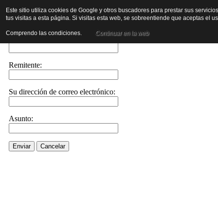
Este sitio utiliza cookies de Google y otros buscadores para prestar sus servicio
tus visitas a esta página. Si visitas esta web, se sobreentiende que aceptas el 
Envíe este enlace a un amigo por correo electrónico
Comprendo las condiciones.
Continuar en la web
Enviar correo electrónico a::
Remitente:
Su dirección de correo electrónico:
Asunto:
Enviar
Cancelar